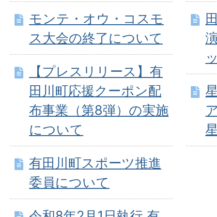
モンテ・オウ・コスモ
ス大会の終了について
【プレスリリース】有
田川町応援クーポン配
布事業（第8弾）の実施
について
有田川町スポーツ推進
委員について
令和8年2月1日執行 有