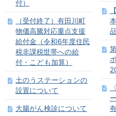
付）
（受付終了）有田川町
本
物価高騰対応重点支援
給付金（令和6年度住民
税非課税世帯への給
付・こども加算）
2
土のうステーションの
設置について
大腸がん検診について
有