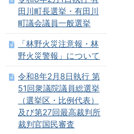
田川町長選挙・有田川
町議会議員一般選挙
「林野火災注意報・林
野火災警報」について
令和8年2月8日執行 第
51回衆議院議員総選挙
（選挙区・比例代表）
及び第27回最高裁判所
裁判官国民審査