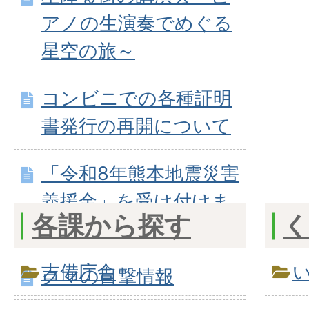
アノの生演奏でめぐる
星空の旅～
コンビニでの各種証明
書発行の再開について
「令和8年熊本地震災害
義援金」を受け付けま
各課から探す
す
吉備庁舎
クマの目撃情報