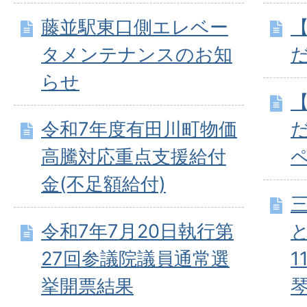
藤並駅東口側エレベー
タメンテナンスのお知
らせ
令和7年度有田川町物価
高騰対応重点支援給付
金(不足額給付)
令和7年7月20日執行第
27回参議院議員通常選
1
挙開票結果