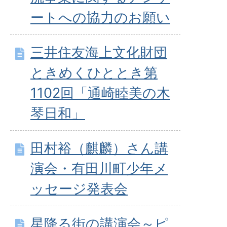
ートへの協力のお願い
三井住友海上文化財団
ときめくひととき第
1102回「通崎睦美の木
琴日和」
田村裕（麒麟）さん講
演会・有田川町少年メ
ッセージ発表会
星降る街の講演会～ピ