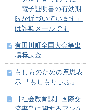
「電子証明書の有効期
限が近づいています」
は詐欺メールです
有田川町全国大会等出
場奨励金
もしものための意思表
示 「もしもりぃふ」
【社会教育課】国際交
流事業に関するアンケ