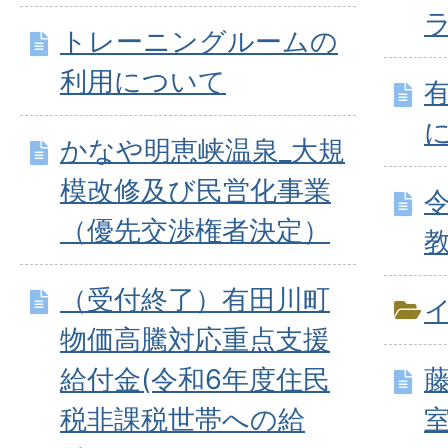
トレーニングルームの
利用について
かなや明恵峡温泉_大規
模改修及び民営化事業
（優先交渉権者決定）
（受付終了）有田川町
物価高騰対応重点支援
給付金(令和6年度住民
税非課税世帯への給