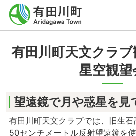
有田川町天文クラブ
星空観望
望遠鏡で月や惑星を見
有田川町天文クラブでは、旧生石
50センチメートル反射望遠鏡を