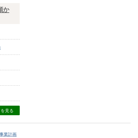
預か
内
目を見る
事業計画