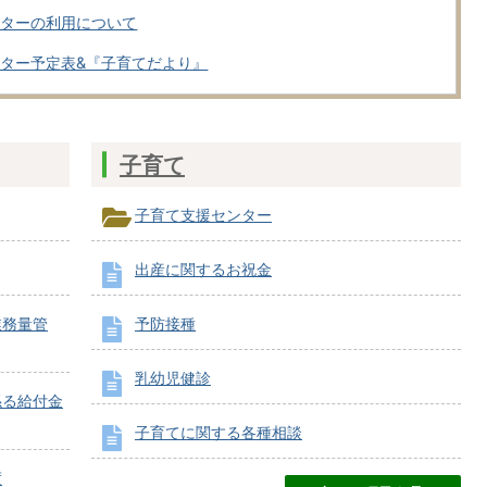
ンターの利用について
ター予定表&『子育てだより』
子育て
子育て支援センター
出産に関するお祝金
業務量管
予防接種
乳幼児健診
係る給付金
子育てに関する各種相談
度