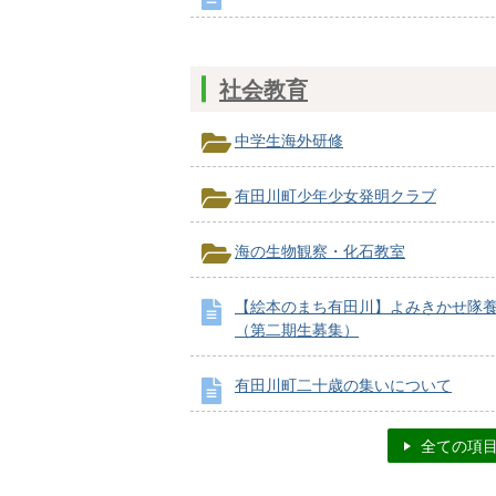
社会教育
中学生海外研修
有田川町少年少女発明クラブ
海の生物観察・化石教室
【絵本のまち有田川】よみきかせ隊
（第二期生募集）
有田川町二十歳の集いについて
全ての項