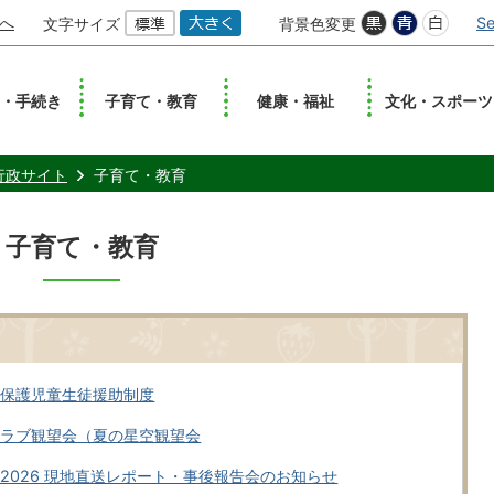
へ
Se
文字サイズ
背景色変更
し・手続き
子育て・教育
健康・福祉
文化・スポーツ
行政サイト
子育て・教育
子育て・教育
要保護児童生徒援助制度
クラブ観望会（夏の星空観望会
2026 現地直送レポート・事後報告会のお知らせ