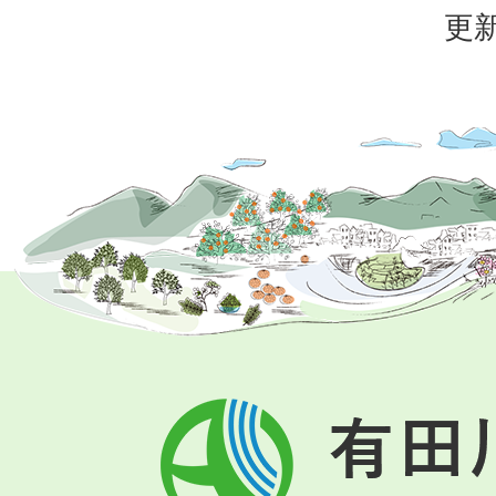
更新
有
田
川