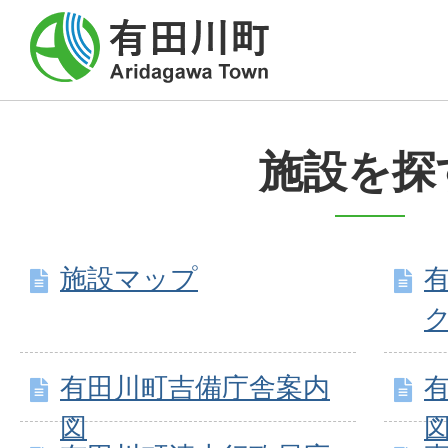
施設を探
施設マップ
有田川町吉備庁舎案内
図