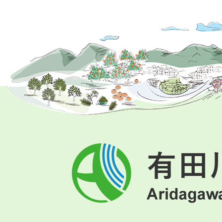
有
田
川
町
Aridagawa