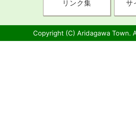
リンク集
サ
Copyright (C) Aridagawa Town. A