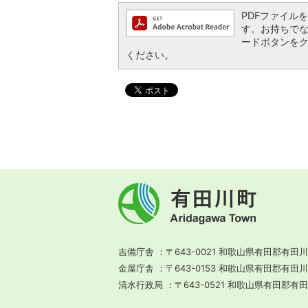
PDFファイルを閲
す。お持ちでない方
ードボタンを
ください。
有
田
川
町
Aridagawa
Town
吉備庁舎
〒643-0021 和歌山県有田郡有田川
金屋庁舎
〒643-0153 和歌山県有田郡有田
清水行政局
〒643-0521 和歌山県有田郡有