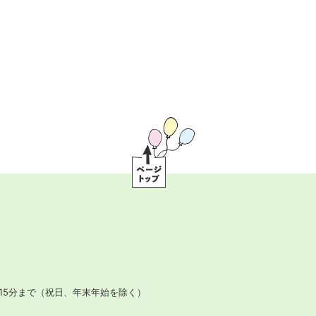
ペ
ー
ジ
ト
ッ
プ
15分まで
（祝日、年末年始を除く）