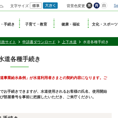
へ
Se
文字サイズ
背景色変更
し・手続き
子育て・教育
健康・福祉
文化・スポーツ
行政サイト
申請書ダウンロード
上下水道
水道各種手続き
水道各種手続き
道事業給水条例」が
水道利用者さまとの契約内容になります。ご
でお手続きできますが、水道使用されるお客様の氏名、使用開始
び部屋番号を事前に把握したいただき、ご来庁ください。