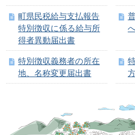
町県民税給与支払報告
特別徴収に係る給与所
得者異動届出書
特別徴収義務者の所在
地、名称変更届出書