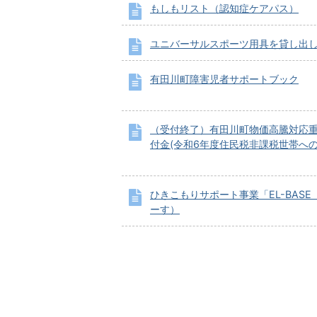
もしもリスト（認知症ケアパス）
ユニバーサルスポーツ用具を貸し出
有田川町障害児者サポートブック
（受付終了）有田川町物価高騰対応
付金(令和6年度住民税非課税世帯へ
ひきこもりサポート事業「EL-BASE
ーす）