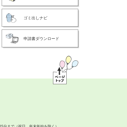
ゴミ出しナビ
申請書ダウンロード
ペ
ー
ジ
ト
ッ
プ
15分まで
（祝日、年末年始を除く）