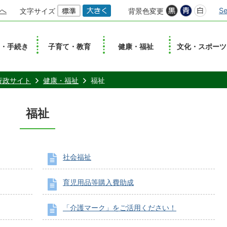
へ
Se
文字サイズ
背景色変更
し・手続き
子育て・教育
健康・福祉
文化・スポーツ
行政サイト
健康・福祉
福祉
福祉
社会福祉
育児用品等購入費助成
「介護マーク」をご活用ください！