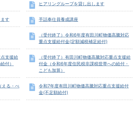
ヒアリングループを貸し出します
します
手話奉仕員養成講座
（受付終了）令和6年度有田川町物価高騰対応
重点支援給付金(定額減税補足給付)
重点支援給
（受付終了）有田川町物価高騰対応重点支援給
の給付）
付金（令和6年度住民税非課税世帯への給付・
こども加算）
（える・べ
令和7年度有田川町物価高騰対応重点支援給付
金(不足額給付)