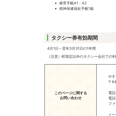
療育手帳A1・A2
精神保健福祉手帳1級
タクシー券有効期間
4月1日～翌年3月31日の1年間
（注意）町指定以外のタクシー会社での利
やす
〒6
電話
このページに関する
お問い合わせ
電話
ファ
メー