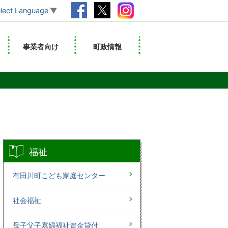
lect Language
▼
事業者向け
町政情報
福祉
有田川町こども家庭センター
社会福祉
母子父子寡婦福祉資金貸付