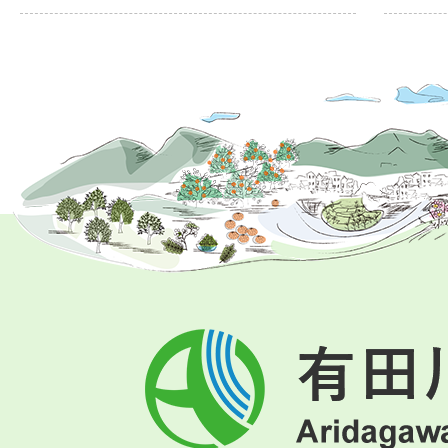
有
田
川
町