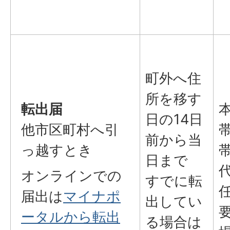
町外へ住
所を移す
転出届
日の14日
他市区町村へ引
前から当
っ越すとき
日まで
オンラインでの
すでに転
届出は
マイナポ
出してい
ータルから転出
る場合は