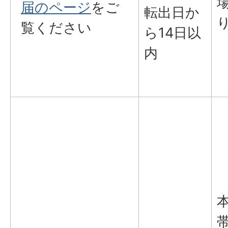
届のページ
をご
転出日か
覧ください
ら14日以
内