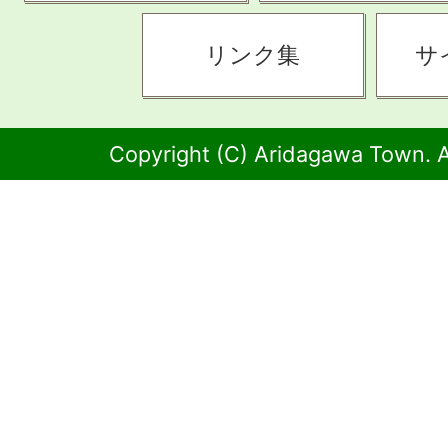
リンク集
サ
Copyright (C) Aridagawa Town. A