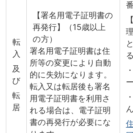
【署名用電子証明書の
再発行】（15歳以上
の方）
転
署名用電子証明書は住
入
所等の変更により自動
及
的に失効になります。
び
転入又は転居後も署名
転
用電子証明書を利用さ
居
れる場合は、電子証明
書の再発行が必要にな