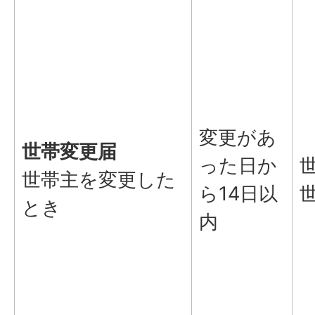
変更があ
世帯変更届
った日か
世帯主を変更した
ら14日以
とき
内