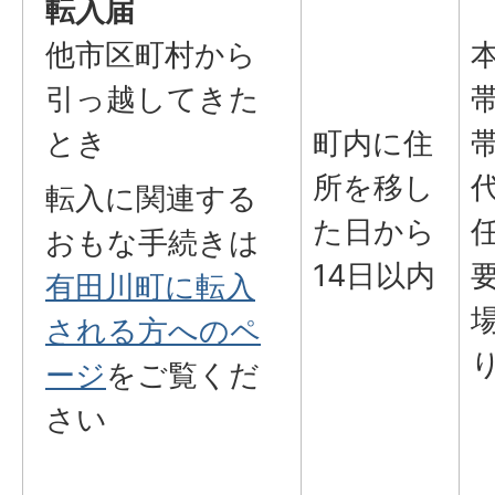
転入届
他市区町村から
引っ越してきた
とき
町内に住
所を移し
転入に関連する
た日から
おもな手続きは
14日以内
有田川町に転入
される方へのペ
ージ
をご覧くだ
さい