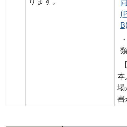
ります。
(
B
本
場
書