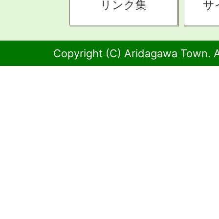
リンク集
サ
Copyright (C) Aridagawa Town. A