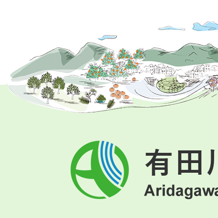
有
田
川
町
Aridagawa