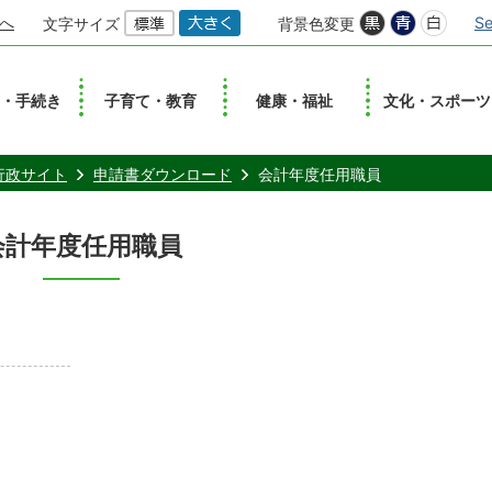
へ
Se
文字サイズ
背景色変更
し・手続き
子育て・教育
健康・福祉
文化・スポーツ
行政サイト
申請書ダウンロード
会計年度任用職員
会計年度任用職員