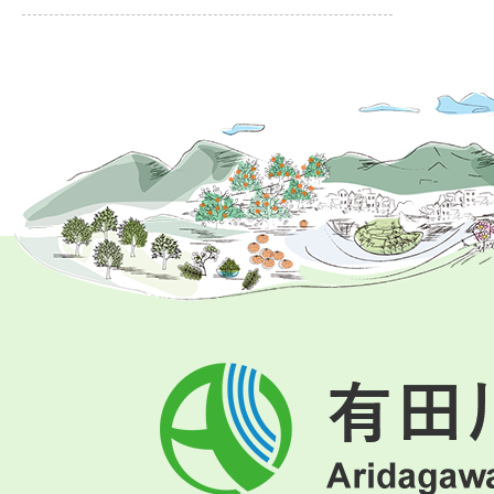
有
田
川
町