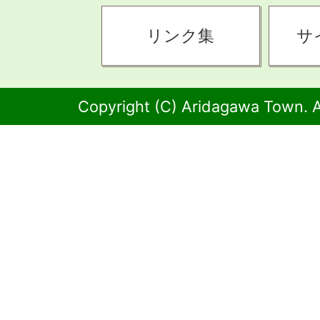
リンク集
サ
Copyright (C) Aridagawa Town. A