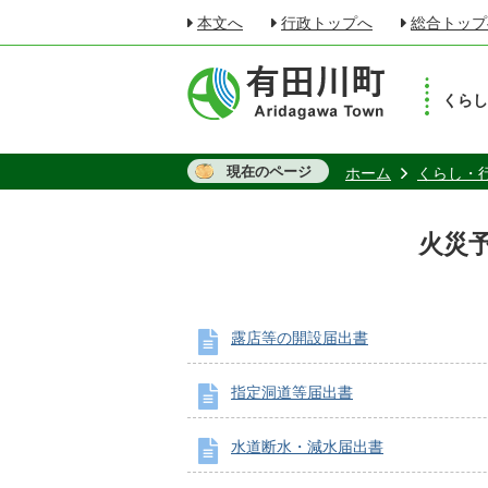
本文へ
行政トップへ
総合トップ
くら
現在のページ
ホーム
くらし・
火災
露店等の開設届出書
指定洞道等届出書
水道断水・減水届出書