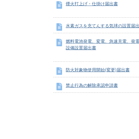
煙火打上げ・仕掛け届出書
水素ガスを充てんする気球の設置届
燃料電池発電、変電、急速充電、発
設備設置届出書
防火対象物使用開始(変更)届出書
禁止行為の解除承認申請書