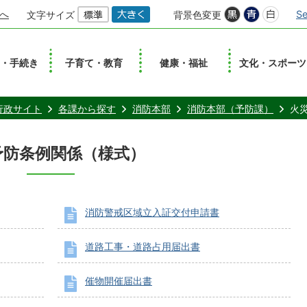
へ
Se
文字サイズ
背景色変更
し・手続き
子育て・教育
健康・福祉
文化・スポーツ
行政サイト
各課から探す
消防本部
消防本部（予防課）
火
予防条例関係（様式）
消防警戒区域立入証交付申請書
道路工事・道路占用届出書
催物開催届出書