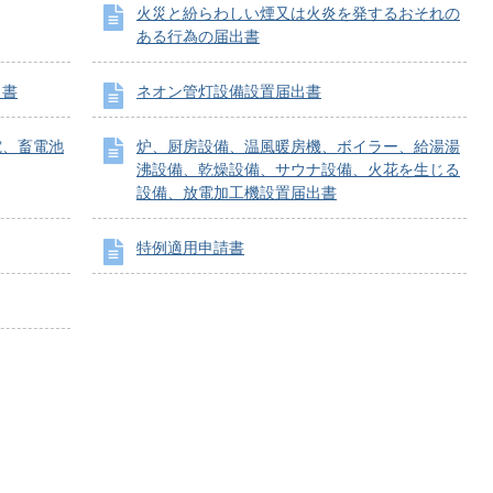
火災と紛らわしい煙又は火炎を発するおそれの
ある行為の届出書
出書
ネオン管灯設備設置届出書
電、畜電池
炉、厨房設備、温風暖房機、ボイラー、給湯湯
沸設備、乾燥設備、サウナ設備、火花を生じる
設備、放電加工機設置届出書
特例適用申請書