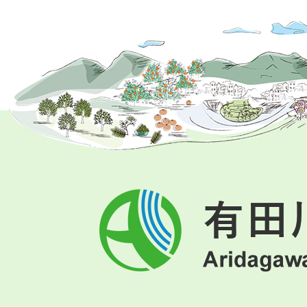
有
田
川
町
Aridagawa