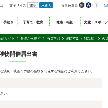
へ
Se
文字サイズ
背景色変更
し・手続き
子育て・教育
健康・福祉
文化・スポーツ
行政サイト
各課から探す
消防本部
消防本部（予防課）
火
催物開催届出書
る演劇、映画その他の催物を開催する場合にご利用ください。
さい。