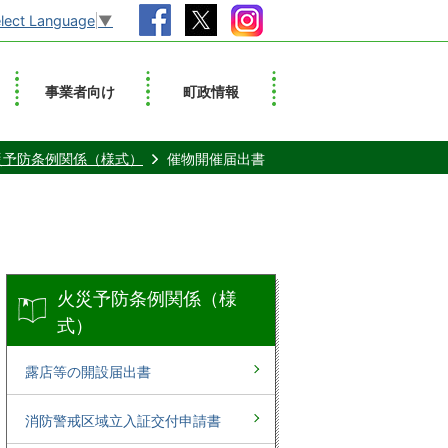
lect Language
▼
事業者向け
町政情報
災予防条例関係（様式）
催物開催届出書
火災予防条例関係（様
式）
露店等の開設届出書
消防警戒区域立入証交付申請書