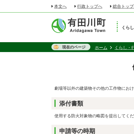
本文へ
行政トップへ
総合トップ
くら
現在のページ
ホーム
くらし・
劇場等以外の建築物その他の工作物におけ
添付書類
使用する防火対象物の略図を提出してくだ
申請等の時期