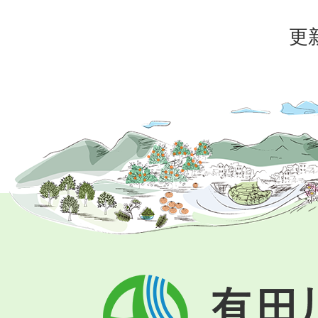
更
有
田