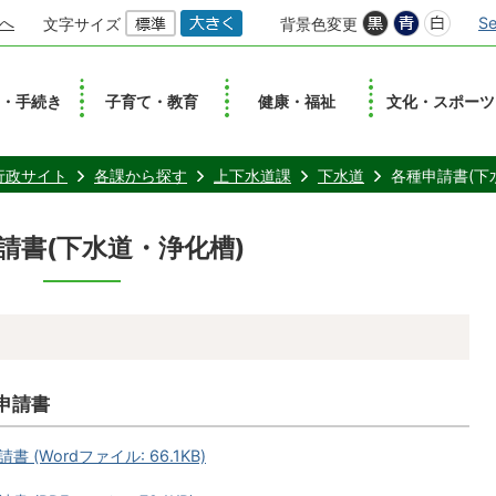
へ
Se
文字サイズ
背景色変更
し・手続き
子育て・教育
健康・福祉
文化・スポーツ
行政サイト
各課から探す
上下水道課
下水道
各種申請書(下
請書(下水道・浄化槽)
申請書
Wordファイル: 66.1KB)