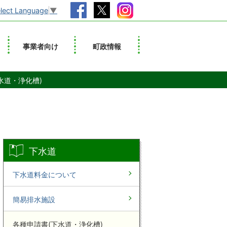
lect Language
▼
事業者向け
町政情報
水道・浄化槽)
下水道
下水道料金について
簡易排水施設
各種申請書(下水道・浄化槽)