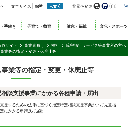
へ
Se
文字サイズ
背景色変更
し・手続き
子育て・教育
健康・福祉
文化・スポーツ
行政サイト
事業者向け
福祉
障害福祉サービス等事業所の方へ
ス事業等の指定・変更・休廃止等
ス事業等の指定・変更・休廃止等
児相談支援事業にかかる各種申請・届出
支援するための法律に基づく指定特定相談支援事業および児童福
定にかかる申請及び届出