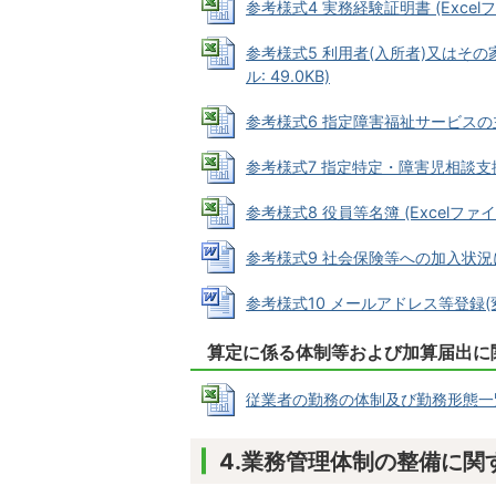
参考様式4 実務経験証明書 (Excelファ
参考様式5 利用者(入所者)又はその
ル: 49.0KB)
参考様式6 指定障害福祉サービスの主た
参考様式7 指定特定・障害児相談支援事業
参考様式8 役員等名簿 (Excelファイル:
参考様式9 社会保険等への加入状況につい
参考様式10 メールアドレス等登録(変更)
算定に係る体制等および加算届出に
従業者の勤務の体制及び勤務形態一覧表・組
4.業務管理体制の整備に関