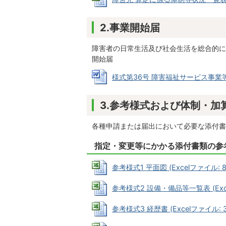
2.事業開始届
障害者の日常生活及び社会生活を総合的に
開始届
様式第36号 障害福祉サービス事業等開始
3.参考様式および体制・加
各種申請または届出において必要な添付書
指定・変更等にかかる添付書類の参
参考様式1 平面図 (Excelファイル: 86
参考様式2 設備・備品等一覧表 (Excel
参考様式3 経歴書 (Excelファイル: 37