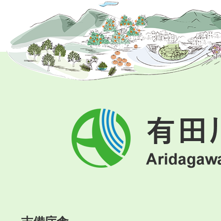
有
田
川
町
Aridagawa
Town