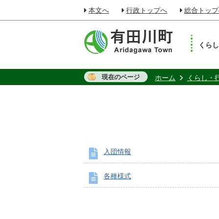
本文へ
行政トップへ
総合トップ
くら
現在のページ
ホーム
くらし・
入団情報
各種様式