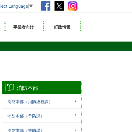
lect Language
▼
事業者向け
町政情報
消防本部
消防本部（消防総務課）
消防本部（予防課）
消防本部（警防課）