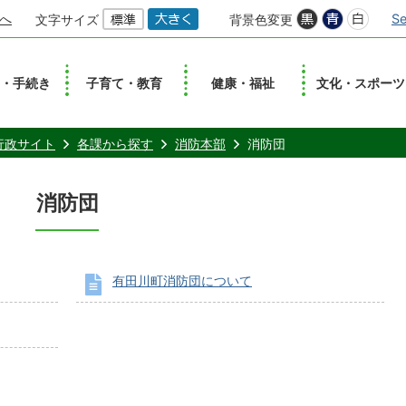
へ
Se
文字サイズ
背景色変更
し・手続き
子育て・教育
健康・福祉
文化・スポーツ
行政サイト
各課から探す
消防本部
消防団
消防団
有田川町消防団について