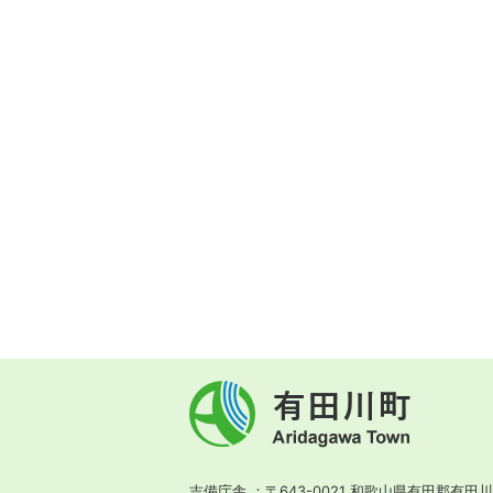
有
田
川
町
Aridagawa
Town
吉備庁舎
〒643-0021 和歌山県有田郡有田川