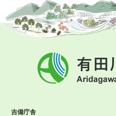
有
田
川
町
Aridagawa
Town
吉備庁舎