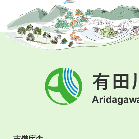
有
田
川
町
Aridagawa
Town
吉備庁舎