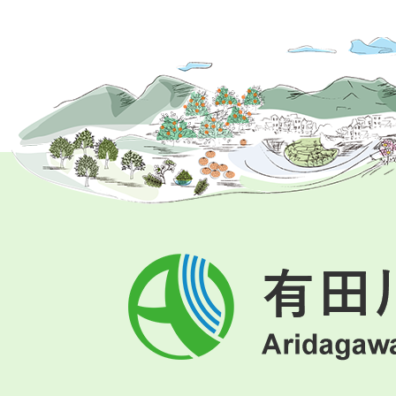
有
田
川
町
Aridagawa