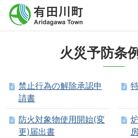
火災予防条
禁止行為の解除承認申
請書
防火対象物使用開始(変
更)届出書