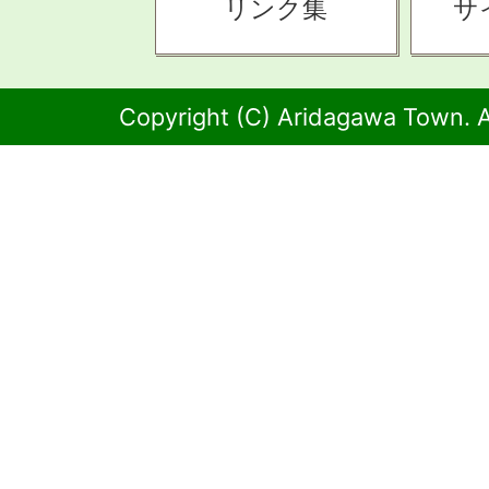
リンク集
サ
Copyright (C) Aridagawa Town. A