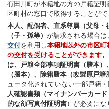
有田川町が本籍地の方の戸籍証明
区町村の窓口で取得することがで
本人、配偶者、直系尊属（父母・
（子・孫等）
が請求される場合は
交付
を利用し
本籍地以外の市区町
の交付を受けることができます。
は、戸籍全部事項証明書（謄本）
（謄本）、除籍謄本（改製原戸籍
ュータ化されていない一部戸籍・
人確認書類（マイナンバーカード
的な顔写真付証明書
）が必要にな