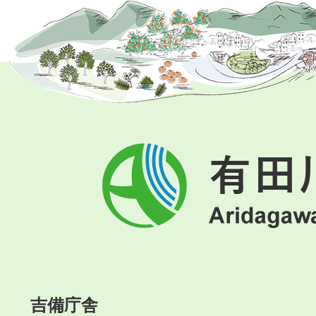
有
田
川
町
Aridagawa
Town
吉備庁舎