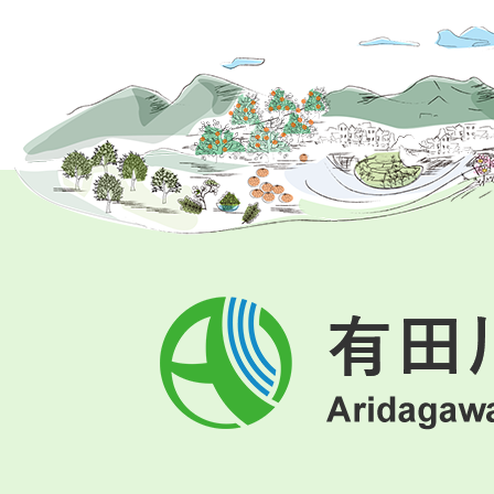
有
田
川
町
Aridagawa
Town