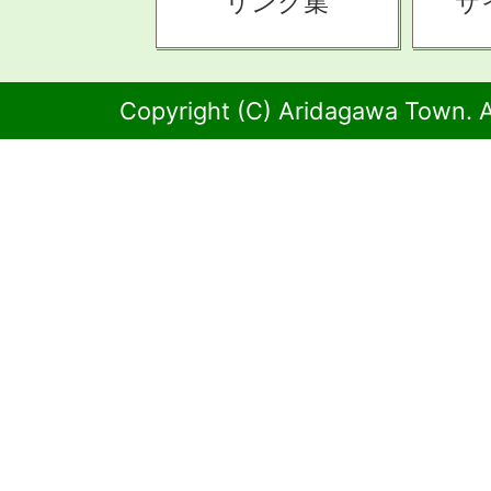
リンク集
サ
Copyright (C) Aridagawa Town. A