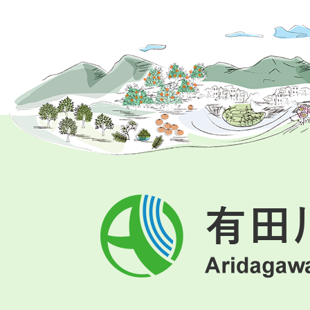
有
田
川
町
Aridagawa