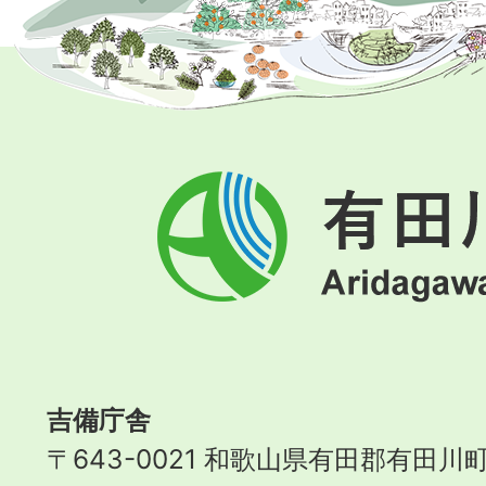
有
田
川
町
Aridagawa
Town
吉備庁舎
〒643-0021 和歌山県有田郡有田川町