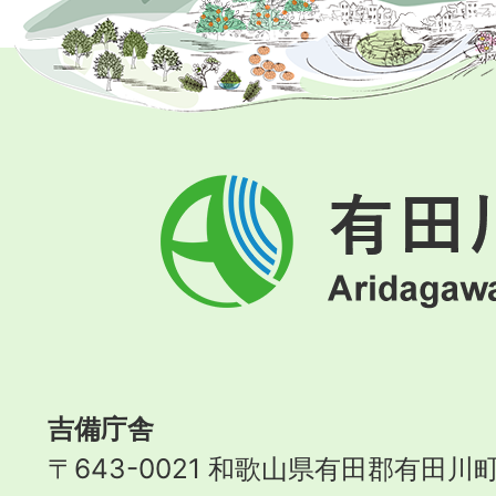
有
田
川
町
Aridagawa
Town
吉備庁舎
〒643-0021 和歌山県有田郡有田川町