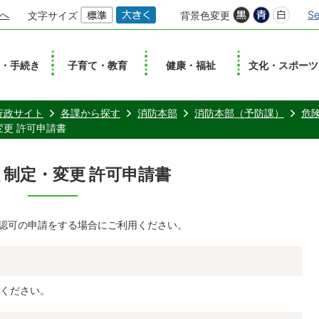
へ
Se
文字サイズ
背景色変更
し・手続き
子育て・教育
健康・福祉
文化・スポーツ
行政サイト
各課から探す
消防本部
消防本部（予防課）
危
変更 許可申請書
 制定・変更 許可申請書
の認可の申請をする場合にご利用ください。
ください。