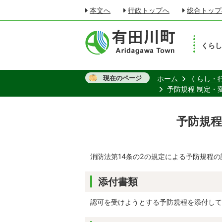
本文へ
行政トップへ
総合トップ
くら
現在のページ
ホーム
くらし・
予防規程 制定・
予防規程
消防法第14条の2の規定による予防規程
添付書類
認可を受けようとする予防規程を添付して