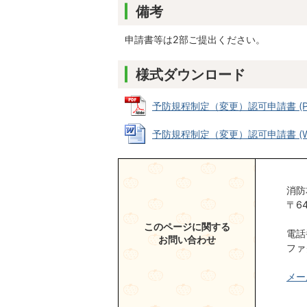
備考
申請書等は2部ご提出ください。
様式ダウンロード
予防規程制定（変更）認可申請書 (PDF
予防規程制定（変更）認可申請書 (Wor
消防
〒6
このページに関する
電話番
お問い合わせ
ファ
メー