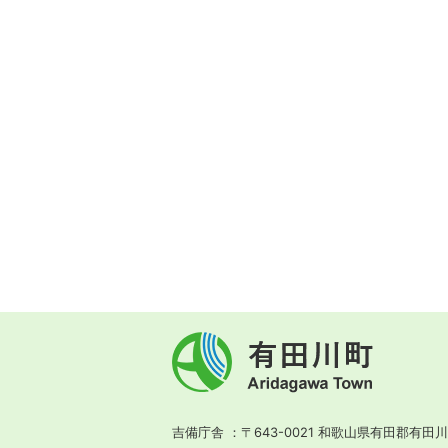
有
田
川
町
Aridagawa
Town
吉備庁舎
〒643-0021 和歌山県有田郡有田川