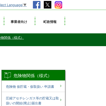
lect Language
▼
事業者向け
町政情報
険物関係（様式）
危険物関係（様式）
危険物 仮貯蔵・仮取扱い 申請書
圧縮アセチレンガス等の貯蔵又は取
扱いの開始(廃止)届出書