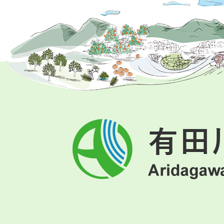
有
田
川
町
Aridagawa
Town