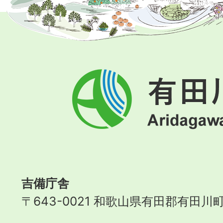
有
田
川
町
Aridagawa
Town
吉備庁舎
〒643-0021 和歌山県有田郡有田川町