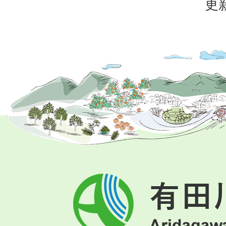
更新
有
田
川