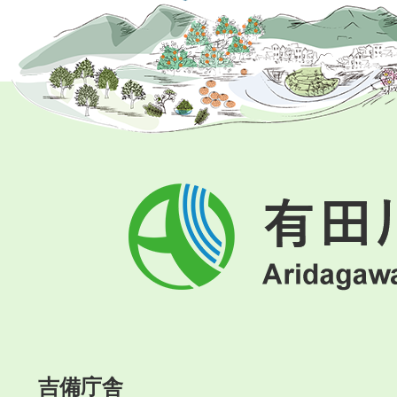
有
田
川
町
Aridagawa
Town
吉備庁舎