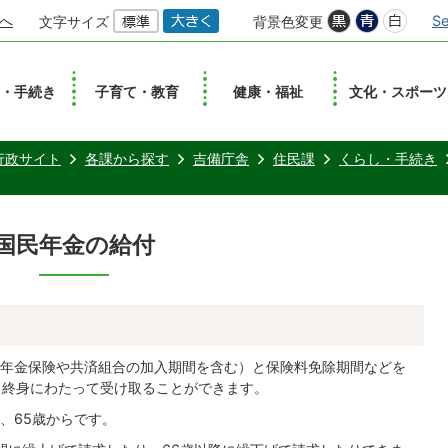
へ
Se
文字サイズ
背景色変更
し・手続き
子育て・教育
健康・福祉
文化・スポーツ
行政サイト
各課から探す
吉備庁舎
住民課
くらし・手続き
国民年金の給付
年金保険や共済組合の加入期間を含む）と保険料免除期間などを
、終身にわたって受け取ることができます。
、65歳からです。