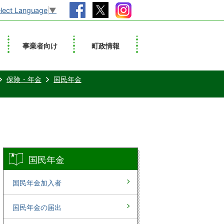
lect Language
▼
事業者向け
町政情報
保険・年金
国民年金
国民年金
国民年金加入者
国民年金の届出