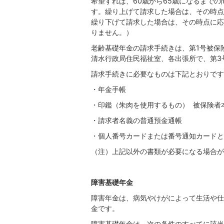
希望すれば、60歳から65歳になるまで
す。繰り上げて請求した場合は、その時点
繰り下げて請求した場合は、その時点に応
りません。）
老齢基礎年金の請求手続きは、第1号被保
清水行政局住民福祉室、各出張所で、第3
請求手続きに必要なものは下記とおりです
・年金手帳
・印鑑（朱肉を使用するもの） 被保険者
・請求者名義の普通預金通帳
・個人番号カードまたは番号通知カードと
（注）上記以外の書類が必要になる場合が
障害基礎年金
障害年金は、病気やけがによって生活や仕
金です。
障害基礎年金は、次の条件のすべてに該当