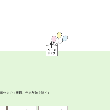
ペ
ー
ジ
ト
ッ
プ
15分まで
（祝日、年末年始を除く）