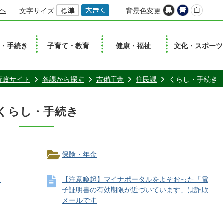
へ
文字サイズ
背景色変更
し・手続き
子育て・教育
健康・福祉
文化・スポーツ
行政サイト
各課から探す
吉備庁舎
住民課
くらし・手続き
くらし・手続き
保険・年金
？
【注意喚起】マイナポータルをよそおった「電
子証明書の有効期限が近づいています」は詐欺
メールです