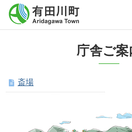
庁舎ご案
斎場