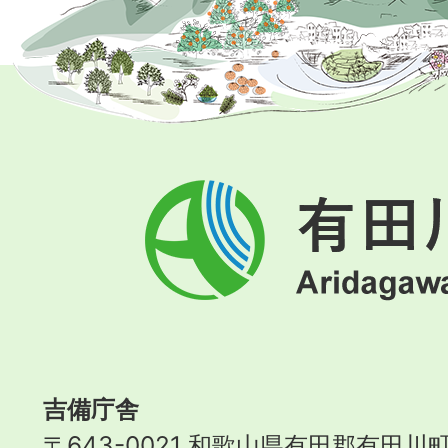
有
田
川
町
Aridagawa
Town
吉備庁舎
〒643-0021 和歌山県有田郡有田川町