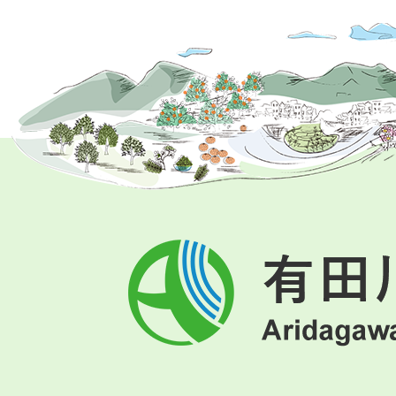
有
田
川
町
Aridagawa