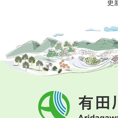
更新
有
田
川