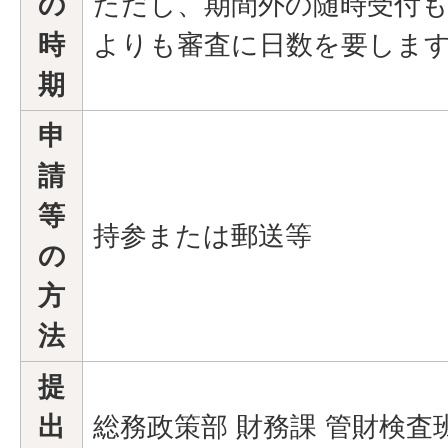
の
ただし、期間外の随時受付
時
よりも審査に日数を要しま
期
申
請
等
持参または郵送等
の
方
法
提
出
総務政策部 財務課 管財検査