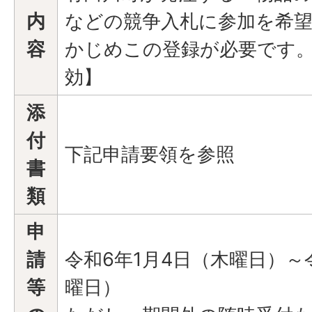
内
などの競争入札に参加を希
容
かじめこの登録が必要です。
効】
添
付
下記申請要領を参照
書
類
申
請
令和6年1月4日（木曜日）～
等
曜日）