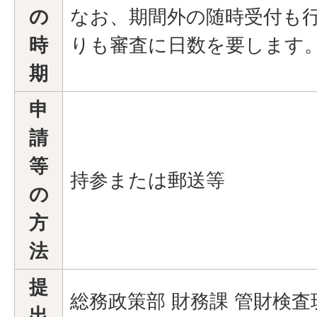
の
なお、期間外の随時受付も
時
りも審査に日数を要します
期
申
請
等
持参または郵送等
の
方
法
提
総務政策部 財務課 管財検
出