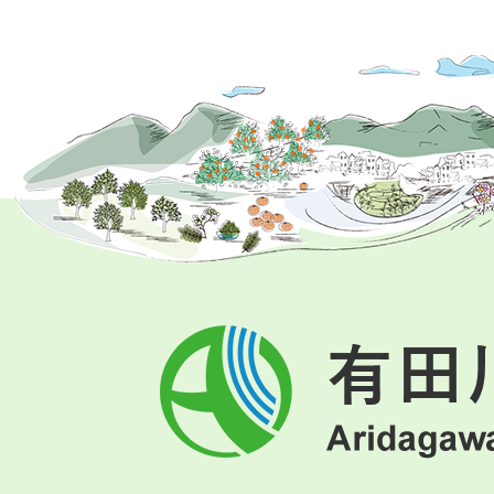
有
田
川
町
Aridagawa