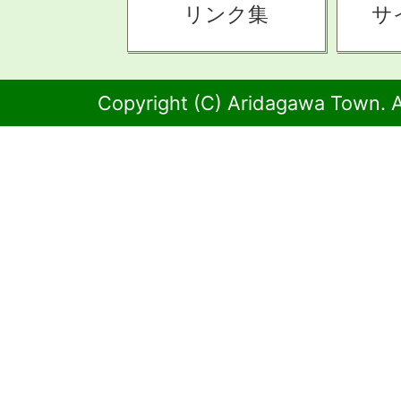
リンク集
サ
Copyright (C) Aridagawa Town. A