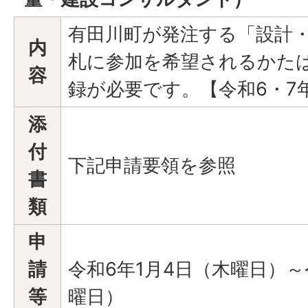
有田川町が発注する「設計
内
札に参加を希望されるかた
容
録が必要です。【令和6・7
添
付
下記申請要領を参照
書
類
申
請
令和6年1月4日（木曜日）～
等
曜日）