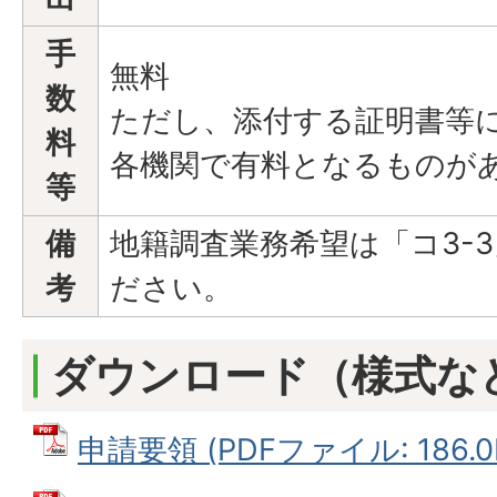
手
無料
数
ただし、添付する証明書等
料
各機関で有料となるものが
等
備
地籍調査業務希望は「コ3-
考
ださい。
ダウンロード（様式な
申請要領 (PDFファイル: 186.0