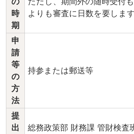
の
ただし、期間外の随時受付
時
よりも審査に日数を要しま
期
申
請
等
持参または郵送等
の
方
法
提
出
総務政策部 財務課 管財検査