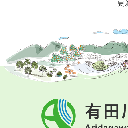
更
有
田
川