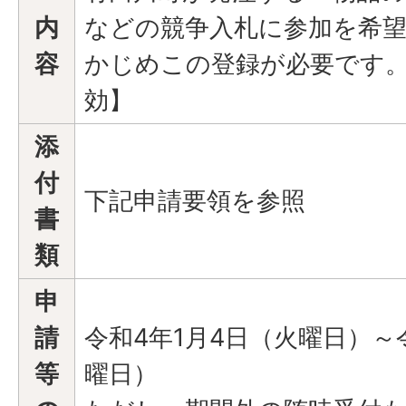
内
などの競争入札に参加を希
容
かじめこの登録が必要です。
効】
添
付
下記申請要領を参照
書
類
申
請
令和4年1月4日（火曜日）～
等
曜日）