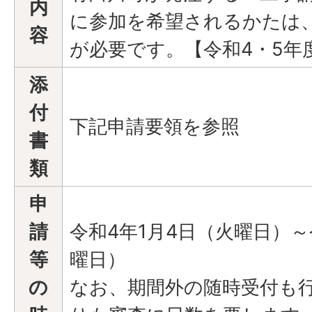
内
に参加を希望されるかたは
容
が必要です。【令和4・5年
添
付
下記申請要領を参照
書
類
申
請
令和4年1月4日（火曜日）～
等
曜日）
の
なお、期間外の随時受付も