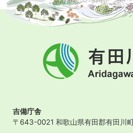
有
田
川
町
Aridagawa
Town
吉備庁舎
〒643-0021 和歌山県有田郡有田川町