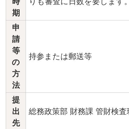
時
りも審査に日数を要します
期
申
請
等
持参または郵送等
の
方
法
提
出
総務政策部 財務課 管財検
先