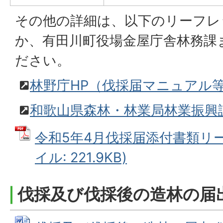
その他の詳細は、以下のリーフレ
か、有田川町役場金屋庁舎林務課
ださい。
林野庁HP（伐採届マニュアル
和歌山県森林・林業局林業振興
令和5年4月伐採届添付書類リー
イル: 221.9KB)
伐採及び伐採後の造林の届