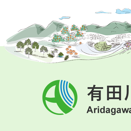
有
田
川
町
Aridagawa