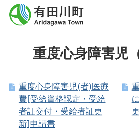
重度心身障害児
重度心身障害児(者)医療
費[受給資格認定・受給
者証交付・受給者証更
新]申請書