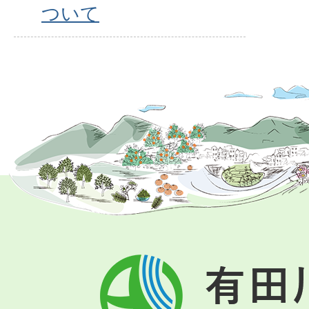
ついて
有
田