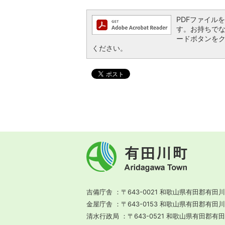
PDFファイルを閲
す。お持ちでない方
ードボタンを
ください。
有
田
川
町
Aridagawa
Town
吉備庁舎
〒643-0021 和歌山県有田郡有田川
金屋庁舎
〒643-0153 和歌山県有田郡有田
清水行政局
〒643-0521 和歌山県有田郡有