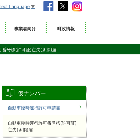
lect Language
▼
事業者向け
町政情報
番号標(許可証)亡失(き損)届
仮ナンバー
自動車臨時運行許可申請書
自動車臨時運行許可番号標(許可証)
亡失(き損)届