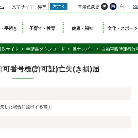
へ
Se
文字サイズ
背景色変更
し・手続き
子育て・教育
健康・福祉
文化・スポーツ
行政サイト
申請書ダウンロード
仮ナンバー
自動車臨時運行許可
可番号標(許可証)亡失(き損)届
失した場合に提出する書面