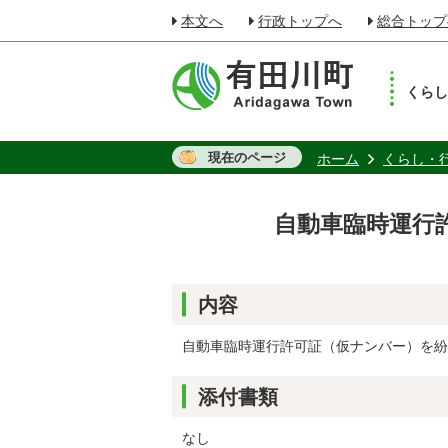
本文へ
行政トップへ
総合トップ
くら
現在のページ
ホーム
くらし・
自動車臨時運行許
内容
自動車臨時運行許可証（仮ナンバー）を紛
添付書類
なし