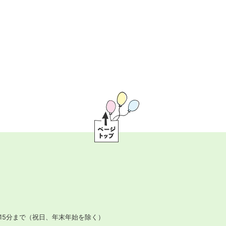
ペ
ー
ジ
ト
ッ
プ
15分まで
（祝日、年末年始を除く）